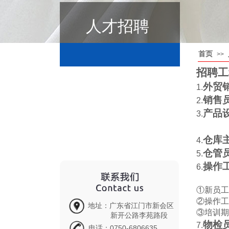
人才招聘
首页
>>
招聘工
外贸
1.
销售
2.
产品
3.
仓库
4.
仓管
5.
操作
6.
①新员工
②操作工
地址：广东省江门市新会区
③培训期
新开公路李苑路段
物检
7.
电话：0750-6806635