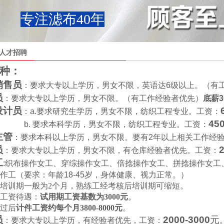
专注滤布40年
人才招聘
种：
销售员
：要求大专以上学历，男女不限，英语达
6
级以上。（有
员
：要求大专以上学历，男女不限。（有工作经验者优先）
底薪
3
设计员
：
a.
要求研究生学历，男女不限，纺织工程专业。工资：
45
b.
要求本科学历，男女不限，纺织工程专业。工资：
主管
：要求本科以上学历，男女不限。要有
2
年以上相关工作经
员
：要求大专以上学历，男女不限，有仓库经验者优先。工资：
工
:
织布操作女工、穿综操作女工、倍捻操作女工、拼捻操作女工
作工（要求：年龄
18-45
岁，身体健康、视力正常。）
培训期一般为
2
个月，熟练工经考核后培训期可缩短。
工资待遇：
试用期工资基数为
3000
元
。
过后
计件工资约每个月
3800-8000
元
。
员
2000-3000
元
：要求大专以上学历，有经验者优先，工资：