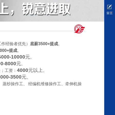
留言
工作经验者优先）
底薪
3500+
提成
。
000+
提成
。
6000-10000
元
。
00-8000
元
。
4000
元以上
验；工资：
。
2000-3500
元
。
、蒸纱操作工、
经编机维修操作工、牵伸机操
。